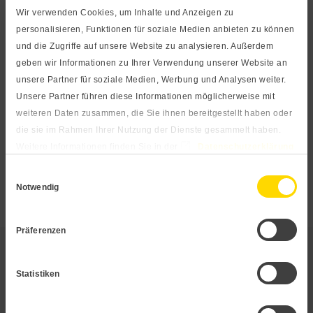
Edelstahlgehäuse ist die Sonde für fast alle Flüssigkeiten
Wir verwenden Cookies, um Inhalte und Anzeigen zu
und Gase geeignet. Die Sonde findet sich häufig in Pumpen
personalisieren, Funktionen für soziale Medien anbieten zu können
und Hebeanwendungen wieder, wo Sie eine
und die Zugriffe auf unsere Website zu analysieren. Außerdem
langzeitstabile Messung garantiert. Unser
geben wir Informationen zu Ihrer Verwendung unserer Website an
Baukastenprinzip ermöglicht eine hohe Produktvielfalt.
unsere Partner für soziale Medien, Werbung und Analysen weiter.
Sprechen Sie uns gerne an, wenn Sie eine Anpassung
Unsere Partner führen diese Informationen möglicherweise mit
weiteren Daten zusammen, die Sie ihnen bereitgestellt haben oder
benötigen, die aus diesem Datenblatt nicht hervorgeht.
die sie im Rahmen Ihrer Nutzung der Dienste gesammelt haben.
Weitere Informationen finden Sie in der
Datenschutzerklärung
Tauchsonden anfragen
und im
Impressum
.
Einwilligungsauswahl
Notwendig
Präferenzen
Anwendung
Statistiken
Technische Daten