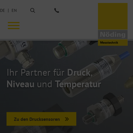
Suche
DE
EN
Tel.: +49 40 675851-0
Ihr Partner für
Druck
,
Niveau
und
Temperatur
Zu den Drucksensoren