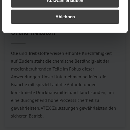
Auswahl erlauben
Ablehnen
Öl und Treibstoff
Öle und Treibstoffe weisen erhöhte Kriechfähigkeit
auf. Zudem steht die chemische Beständigkeit der
medienberührenden Teile im Fokus dieser
Anwendungen. Unser Unternehmen beliefert die
Branche mit speziell auf die Anforderungen
konstruierte Drucktransmitter und Tauchsonden, um
eine durchgehend hohe Prozesssicherheit zu
gewährleisten. ATEX Zulassungen gewährleisten den
sicheren Betrieb.