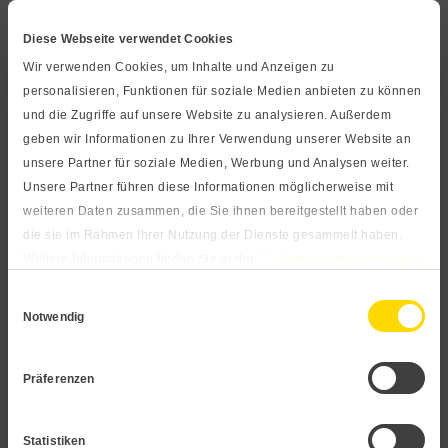
Temperaturmessung mit einem großen, hellen Display. Das
Kontaktmanometer lässt sich so auch aus einigen Metern
Diese Webseite verwendet Cookies
Entfernung noch gut ablesen und ermöglicht so eine
Wir verwenden Cookies, um Inhalte und Anzeigen zu
personalisieren, Funktionen für soziale Medien anbieten zu können
schnelle Aussage über Ihre Prozessparameter. Ein
und die Zugriffe auf unsere Website zu analysieren. Außerdem
Analogausgang und zwei Schaltausgänge erweitern den
geben wir Informationen zu Ihrer Verwendung unserer Website an
Anwendungsbereich. Das kapazitive Messprinzip ist in
unsere Partner für soziale Medien, Werbung und Analysen weiter.
Kombination mit einer Keramikmembran
Unsere Partner führen diese Informationen möglicherweise mit
widerstandsfähig gegen aggressive und abrasive Medien.
weiteren Daten zusammen, die Sie ihnen bereitgestellt haben oder
Der Prozessanschluss ist aus hochwertigem Edelstahl
die sie im Rahmen Ihrer Nutzung der Dienste gesammelt haben.
1.4404 gefertigt und ist somit für fast alle
Weitere Informationen finden Sie in der
Datenschutzerklärung
Medien geeignet. Medienberührende Teile sind
und im
Impressum
.
Einwilligungsauswahl
lebensmittelecht, so findet das Gerät häufig Verwendung in
Notwendig
der Getränkeindustrie und Betriebswasseranwendungen.
Präferenzen
Digitalthermometer anfragen
Statistiken